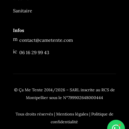
Ça Me Tente
Sanitaire
En ligne
Infos
m
contact@cametente.com
es
sa
ic
06 16 29 99 43
g
o
e
n
2
_
ic
p
o
h
n
o
n
© Ça Me Tente 2014/2026 –
SARL inscrite au RCS de
e
ic
Montpellier sous le N°799902648000444
o
n
Tous droits réservés |
Mentions légales
|
Politique de
confidentialité