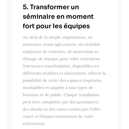
5. Transformer un
séminaire en moment
fort pour les équipes
Au-delà de la simple organisation, un
séminaire réussi agit comme un véritable
catalyseur de cohésion, de motivation et
d’image de marque pour votre entreprise.
Nos tentes manifestation, disponibles en
différents modèles et dimensions, offrent la
possibilité de créer des espaces inspirants,
modulables et adaptés à tous types de
fonction et de public. Chaque installation
peut être complétée par des accessoires,
des stands ou des zones renforçant l’effet
visuel et l’impact émotionnel de votre
événement.