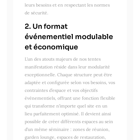
leurs besoins et en respectant les normes
de sécurité.
2. Un format
événementiel modulable
et économique
L’un des atouts majeurs de nos tentes
manifestation réside dans leur modularité
exceptionnelle. Chaque structure peut être
adaptée et configurée selon vos besoins, vos
contraintes d’espace et vos objectifs
événementiels, offrant une fonction flexible
qui transforme n’importe quel site en un
lieu parfaitement optimisé. Il devient ainsi
possible de créer différents espaces au sein
d’un même séminaire : zones de réunion,
garden lounge, espaces de restauration,