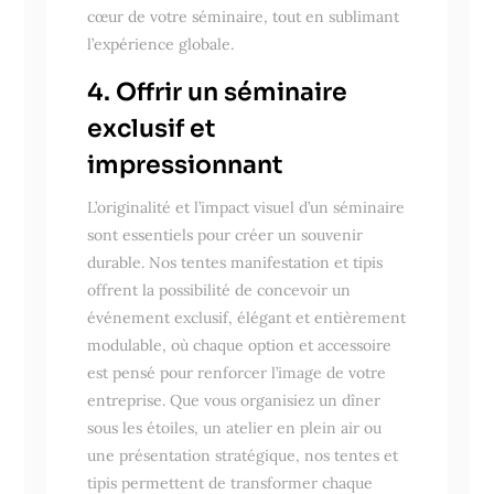
cœur de votre séminaire, tout en sublimant
l’expérience globale.
4. Offrir un séminaire
exclusif et
impressionnant
L’originalité et l’impact visuel d’un séminaire
sont essentiels pour créer un souvenir
durable. Nos tentes manifestation et tipis
offrent la possibilité de concevoir un
événement exclusif, élégant et entièrement
modulable, où chaque option et accessoire
est pensé pour renforcer l’image de votre
entreprise. Que vous organisiez un dîner
sous les étoiles, un atelier en plein air ou
une présentation stratégique, nos tentes et
tipis permettent de transformer chaque