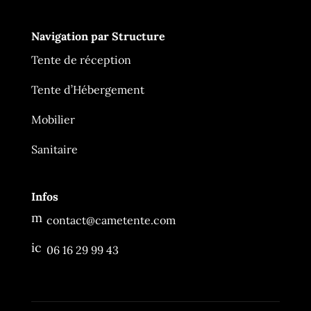
Navigation par Structure
Tente de réception
Ça Me Tente
En ligne
Tente d’Hébergement
Mobilier
Sanitaire
Infos
m
contact@cametente.com
es
sa
ic
06 16 29 99 43
g
o
e
n
2
_
ic
p
o
h