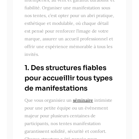
fiabilité. Organiser une manifestation sous
nos tentes, c’est opter pour un abri pratique,
esthétique et modulable, où chaque détail
est pensé pour renforcer l’image de votre
marque, assurer un accueil professionnel et
offrir une expérience mémorable à tous les
invités.
1. Des structures fiables
pour accueillir tous types
de manifestations
Que vous organisiez un
séminaire
intimiste
pour une petite équipe ou un événement
majeur pour plusieurs centaines de
participants, nos tentes manifestation
garantissent solidité, sécurité et confort.
Chaque structure a été pensée pour