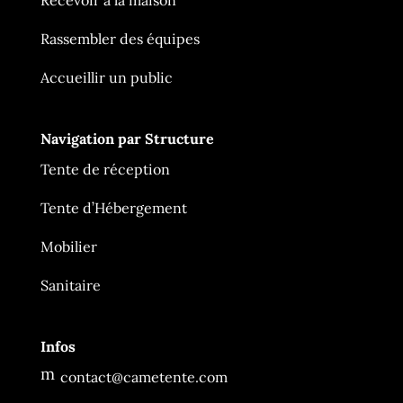
Rassembler des équipes
Accueillir un public
Navigation par Structure
Tente de réception
Tente d’Hébergement
Mobilier
Ça Me Tente
En ligne
Sanitaire
Infos
m
contact@cametente.com
es