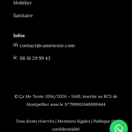
Mobilier
Ça Me Tente
En ligne
Sanitaire
Infos
m
contact@cametente.com
es
sa
ic
06 16 29 99 43
g
o
e
n
2
_
ic
p
o
h
n
o
n
© Ça Me Tente 2014/2026 –
SARL inscrite au RCS de
e
ic
Montpellier sous le N°799902648000444
o
n
Tous droits réservés |
Mentions légales
|
Politique de
confidentialité