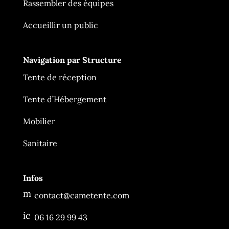
Rassembler des équipes
Accueillir un public
Navigation par Structure
Tente de réception
Tente d’Hébergement
Mobilier
Ça Me Tente
En ligne
Sanitaire
Infos
m
contact@cametente.com
es
sa
ic
06 16 29 99 43
g
o