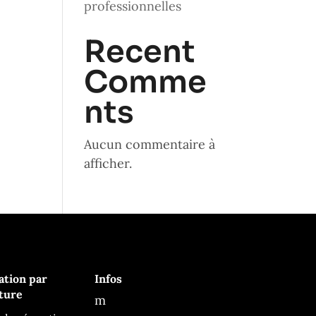
professionnelles
Recent
Comme
nts
Aucun commentaire à
Ça Me Tente
afficher.
En ligne
ation par
Infos
ture
m
es