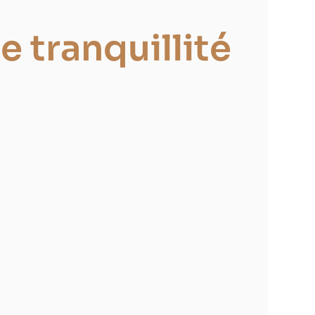
e tranquillité
Une précision sans
faille
Si nécessaire, nous
organisons une visite sur
place afin de valider les
implantations et
d’anticiper toutes les
spécificités du terrain