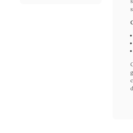
s
s
C
G
g
c
d