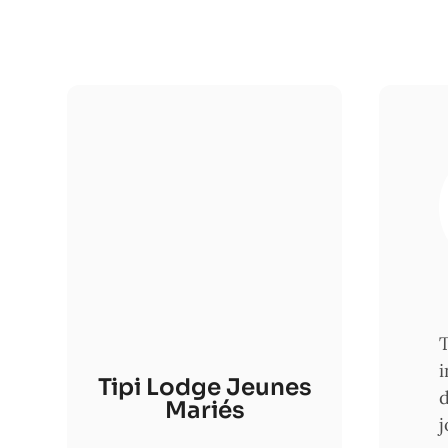
T
i
Tipi Lodge Jeunes
d
Mariés
j