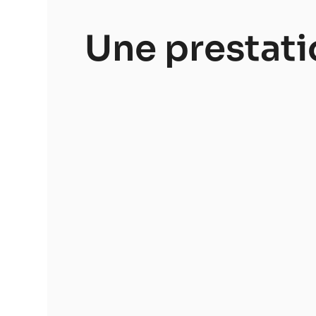
Une prestat
Un accueil privilégié
Nous prenons le temps
de comprendre vos
envies, votre vision et les
attentes liées à votre
événement