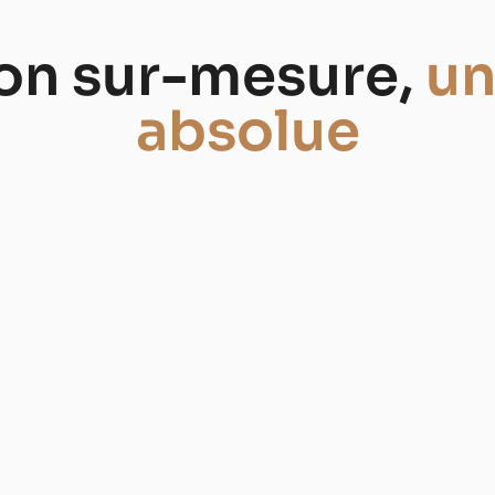
ion sur-mesure,
un
absolue
Création de votre
offre
Nous élaborons une
proposition détaillée avec
des suggestions adaptées
à votre événement, pour
une mise en scène à la
hauteur de vos attentes