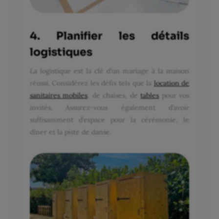
4. Planifier les détails
logistiques
La logistique est la clé d’un mariage à la maison
réussi. Considérez les défis tels que la
location de
sanitaires mobiles
, de chaises, de
tables
pour vos
invités. Assurez-vous également d’avoir
suffisamment d’espace pour la cérémonie, le
dîner et la piste de danse.