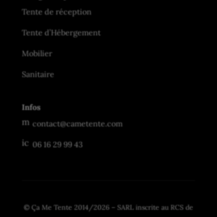
Tente de réception
Tente d’Hébergement
Mobilier
Ça Me Tente
En ligne
Sanitaire
Infos
m
contact@cametente.com
es
sa
ic
06 16 29 99 43
g
o
e
n
2
_
ic
p
o
h
n
o
n
© Ça Me Tente 2014/2026 –
SARL inscrite au RCS de
e