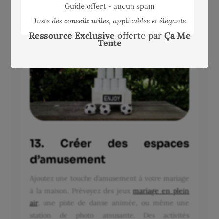
Guide offert - aucun spam
Juste des conseils utiles, applicables et élégants
Ressource Exclusive
offerte par
Ça Me
Tente
13. Créer des espaces
d’amusement
Ajoutez une touche d’amusement à votre mariage
à la maison. Prévoyez des jeux
mariage en plein
air
, une piste de danse animée, ou même une
station de photo amusante. Des activités