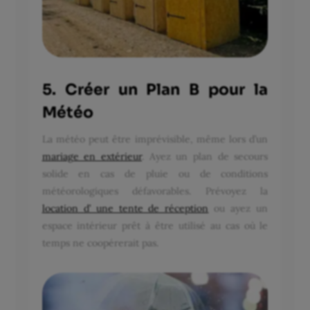
5. Créer un Plan B pour la
Météo
La météo peut être imprévisible, même lors d’un
mariage en extérieur
. Ayez un plan de secours
solide en cas de pluie ou de conditions
météorologiques défavorables. Prévoyez la
location d’ une tente de réception
ou ayez un
espace intérieur prêt à être utilisé au cas où le
temps ne coopérerait pas.