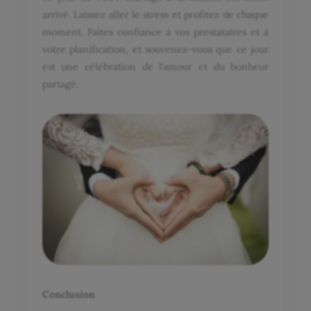
arrivé. Laissez aller le stress et profitez de chaque
moment. Faites confiance à vos prestataires et à
votre planification, et souvenez-vous que ce jour
est une célébration de l’amour et du bonheur
partagé.
Conclusion