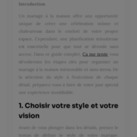
Introduction
Un mariage à la maison offre une opportunité
unique de créer une célébration intime et
chaleureuse dans le confort de votre propre
espace. Cependant, une planification minutieuse
est essentielle pour que tout se déroule sans
accroc. Dans ce guide complet,
Ca me tente
vous
dévoilerons les étapes clés pour organiser un
mariage à la maison mémorable et sans stress. De
la sélection du style à l’exécution de chaque
détail, préparez-vous à faire de votre jour spécial
une expérience inoubliable.
1. Choisir votre style et votre
vision
Avant de vous plonger dans les détails, prenez le
temps de définir le style de votre mariage.