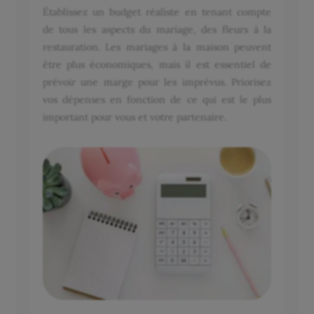
Établissez un budget réaliste en tenant compte
de tous les aspects du mariage, des fleurs à la
restauration. Les mariages à la maison peuvent
être plus économiques, mais il est essentiel de
prévoir une marge pour les imprévus. Priorisez
vos dépenses en fonction de ce qui est le plus
important pour vous et votre partenaire.