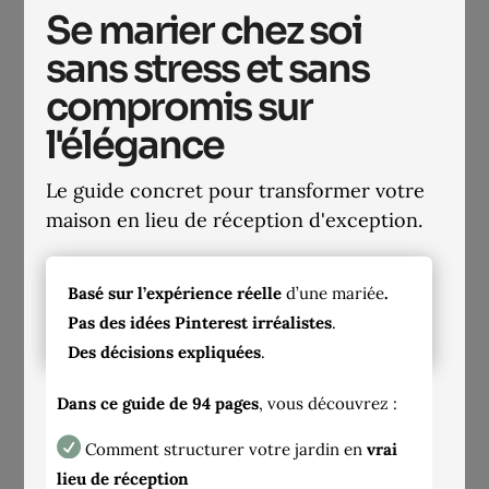
Se marier chez soi
sans stress et sans
compromis sur
l'élégance
Le guide concret pour transformer votre
maison en lieu de réception d'exception.
12. Prioriser la sécurité
La sécurité de vos invités est primordiale.
Basé sur l’expérience réelle
d’une mariée
.
Assurez-vous que votre maison est sécurisée et
Pas des idées Pinterest irréalistes
.
qu’il n’y a pas d’obstacles dangereux. Si vous
Des décisions expliquées
.
servez de l’alcool, prévoyez un moyen de
transport pour vos invités ou faites installer
camp
Dans ce guide de
94 pages
, vous découvrez :
nature
dans votre jardin pour y loger vos invités.
Comment structurer votre jardin en
vrai
ic
lieu de réception