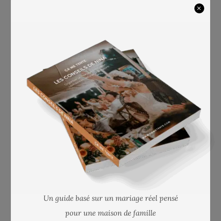
×
11. Respecter les voisins et
les règlements
Avant le grand jour, parlez avec vos voisins pour
les informer de votre mariage à la maison.
Expliquez les horaires et comment vous prévoyez
de gérer le stationnement et le bruit. Respectez
les règlements locaux et assurez-vous que votre
événement n’aura pas d’impact négatif sur votre
voisinage.
Un guide basé sur un mariage réel pensé
pour une maison de famille