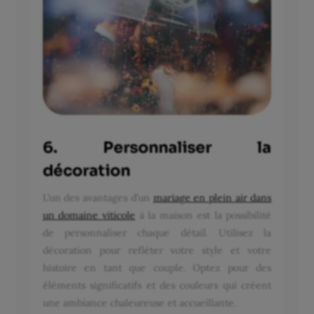
6. Personnaliser la
décoration
L’un des avantages d’un
mariage en plein air dans
un domaine viticole
à la maison est la possibilité
de personnaliser chaque détail. Utilisez la
décoration pour refléter votre style et votre
histoire en tant que couple. Optez pour des
éléments significatifs et des couleurs qui créent
une ambiance chaleureuse et accueillante.