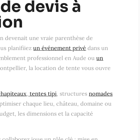
de devis à
tion
on devenait une vraie parenthèse de
us planifiiez
un événement privé
dans un
ssemblement professionnel en Aude ou
un
tpellier, la location de tente vous ouvre
chapiteaux
,
tentes tipi
, structures
nomades
’optimiser chaque lieu, château, domaine ou
budget, les dimensions et la capacité
s collaborez joue un rôle clé : mise en