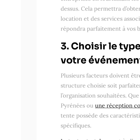
dessus. Cela permettra d’obte
location et des services associ
répondra parfaitement à vos be
3. Choisir le typ
votre événemen
Plusieurs facteurs doivent êtr
structure choisie soit parfait
l’organisation souhaitées. Que
Pyrénées ou
une réception co
tente possède des caractérist
spécifiques.