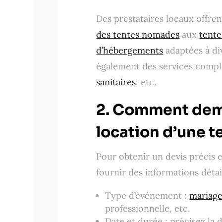
Des prestataires locaux offre
des tentes nomades
aux
tente
d’hébergements
adaptées à di
également des services compl
sanitaires
, etc.
2. Comment dema
location d’une t
Pour obtenir un devis précis et
fournir des informations détail
Type d’événement :
mariag
professionnelle, etc.
Date et durée : précisez la d