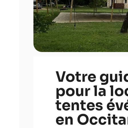
Votre gui
pour la l
tentes év
en Occitan