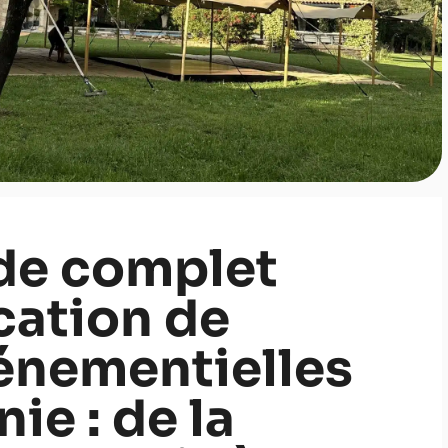
de complet
ocation de
énementielles
ie : de la