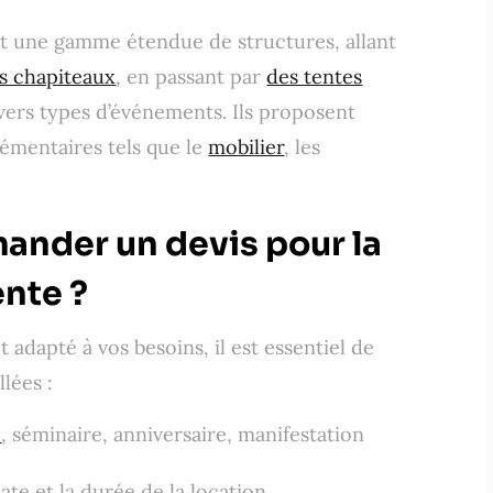
nt une gamme étendue de structures, allant
s chapiteaux
, en passant par
des tentes
vers types d’événements. Ils proposent
émentaires tels que le
mobilier
, les
nder un devis pour la
ente ?
 adapté à vos besoins, il est essentiel de
lées :
e
, séminaire, anniversaire, manifestation
ate et la durée de la location.