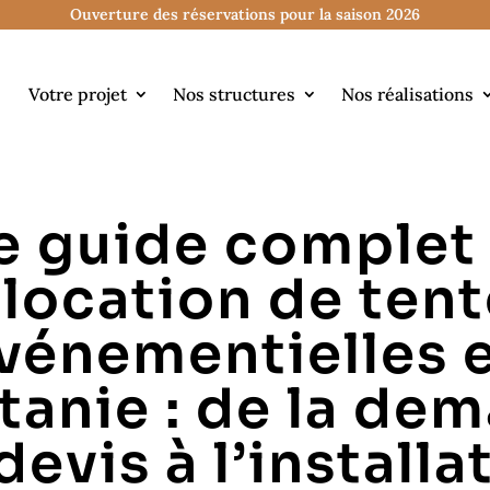
Ouverture des réservations pour la saison 2026
Votre projet
Nos structures
Nos réalisations
e guide complet
 location de ten
vénementielles 
tanie : de la de
devis à l’installa