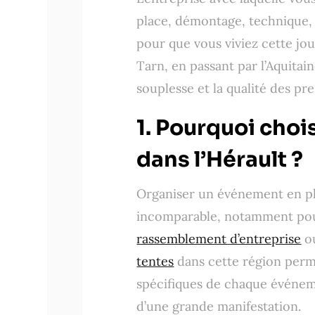
place, démontage, technique, c
pour que vous viviez cette jo
Tarn, en passant par l’Aquitaine
souplesse et la qualité des pr
1. Pourquoi chois
dans l’Hérault ?
Organiser un événement en plei
incomparable, notamment pour
rassemblement d’entreprise
o
tentes
dans cette région perme
spécifiques de chaque événemen
d’une grande manifestation.