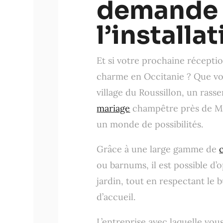
demande 
l’installa
Et si votre prochaine récepti
charme en Occitanie ? Que vo
village du Roussillon, un ra
mariage
champêtre près de Mon
un monde de possibilités.
Grâce à une large gamme de
ou barnums, il est possible d
jardin, tout en respectant le 
d’accueil.
L’entreprise avec laquelle vou