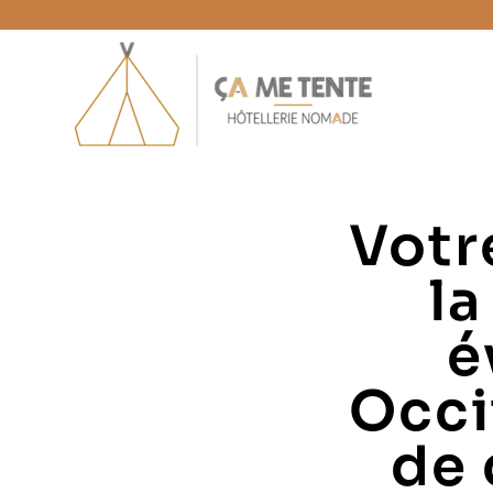
Votr
la
é
Occi
de 