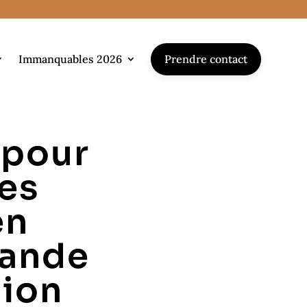
Prendre contact
Immanquables 2026
 pour
tes
en
mande
tion