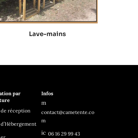
Lave-mains
Ça Me Tente
En ligne
ation par
Infos
ture
m
es
 de réception
contact@cametente.co
sa
g
m
 d’Hébergement
e
2
ic
06 16 29 99 43
ic
ier