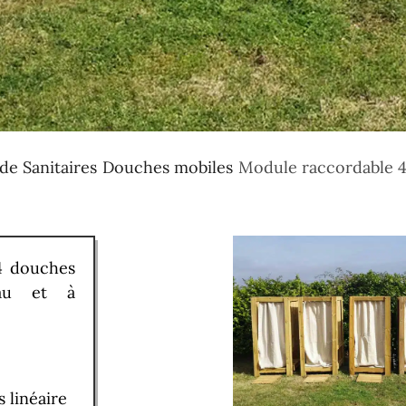
de Sanitaires
Douches mobiles
Module raccordable 4
4 douches
eau et à
 linéaire