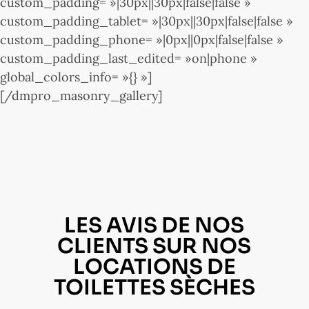
custom_padding= »|30px||30px|false|false »
custom_padding_tablet= »|30px||30px|false|false »
custom_padding_phone= »|0px||0px|false|false »
custom_padding_last_edited= »on|phone »
global_colors_info= »{} »]
[/dmpro_masonry_gallery]
LES AVIS DE NOS
CLIENTS SUR NOS
LOCATIONS DE
TOILETTES SÈCHES