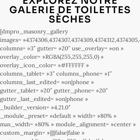
EXPLOREZ NOTRE
GALERIE DE TOILETTES
SÈCHES
[dmpro_masonry_gallery
images= »4374306,4374307,4374309,4374312,4374305,
columns= »3″ gutter= »20″ use_overlay= »on »
overlay_color= »RGBA(255,255,255,0) »
overlay_icon_color= »#FFFFFF »
columns_tablet= »3″ columns_phone= »1″
columns_last_edited= »on|phone »
gutter_tablet= »20″ gutter_phone= »20″
gutter_last_edited= »on|phone »
_builder_version= »4.21.0″
_module_preset= »default » width= »80% »
max_width= »80% » module_alignment= »center »
custom_margin= »||||false|false »