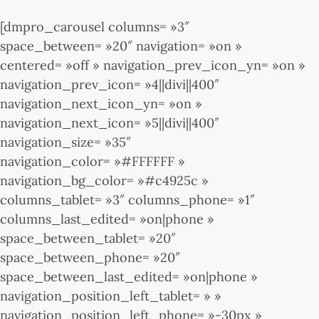
[dmpro_carousel columns= »3″
space_between= »20″ navigation= »on »
centered= »off » navigation_prev_icon_yn= »on »
navigation_prev_icon= »4||divi||400″
navigation_next_icon_yn= »on »
navigation_next_icon= »5||divi||400″
navigation_size= »35″
navigation_color= »#FFFFFF »
navigation_bg_color= »#c4925c »
columns_tablet= »3″ columns_phone= »1″
columns_last_edited= »on|phone »
space_between_tablet= »20″
space_between_phone= »20″
space_between_last_edited= »on|phone »
navigation_position_left_tablet= » »
navigation_position_left_phone= »-30px »