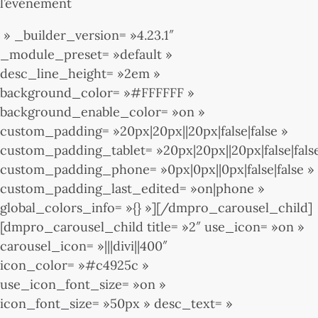
l’événement
» _builder_version= »4.23.1″
_module_preset= »default »
desc_line_height= »2em »
background_color= »#FFFFFF »
background_enable_color= »on »
custom_padding= »20px|20px||20px|false|false »
custom_padding_tablet= »20px|20px||20px|false|fals
custom_padding_phone= »0px|0px||0px|false|false »
custom_padding_last_edited= »on|phone »
global_colors_info= »{} »][/dmpro_carousel_child]
[dmpro_carousel_child title= »2″ use_icon= »on »
carousel_icon= »|||divi||400″
icon_color= »#c4925c »
use_icon_font_size= »on »
icon_font_size= »50px » desc_text= »