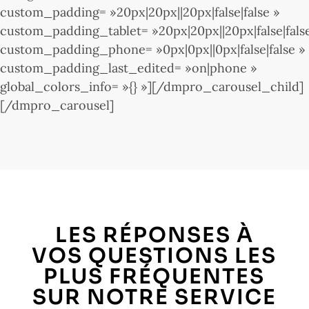
custom_padding= »20px|20px||20px|false|false »
custom_padding_tablet= »20px|20px||20px|false|fals
custom_padding_phone= »0px|0px||0px|false|false »
custom_padding_last_edited= »on|phone »
global_colors_info= »{} »][/dmpro_carousel_child]
[/dmpro_carousel]
LES RÉPONSES À
VOS QUESTIONS LES
PLUS FRÉQUENTES
SUR NOTRE SERVICE