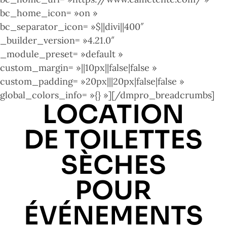
bc_home_icon= »on »
bc_separator_icon= »$||divi||400″
_builder_version= »4.21.0″
_module_preset= »default »
custom_margin= »||10px||false|false »
custom_padding= »20px|||20px|false|false »
global_colors_info= »{} »][/dmpro_breadcrumbs]
LOCATION
DE TOILETTES
SÈCHES
POUR
ÉVÉNEMENTS