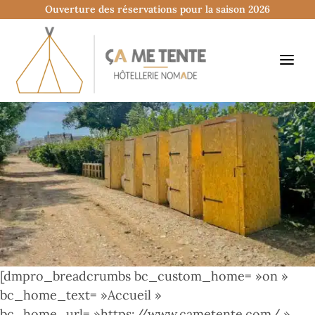
Ouverture des réservations pour la saison 2026
[dmpro_breadcrumbs bc_custom_home= »on »
bc_home_text= »Accueil »
bc_home_url= »https://www.cametente.com/ »