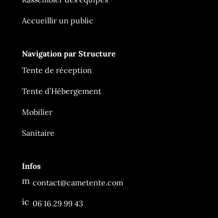
Accueillir un public
Navigation par Structure
Tente de réception
Tente d’Hébergement
Mobilier
Ça Me Tente
En ligne
Sanitaire
Infos
m
contact@cametente.com
es
sa
ic
06 16 29 99 43
g
o
e