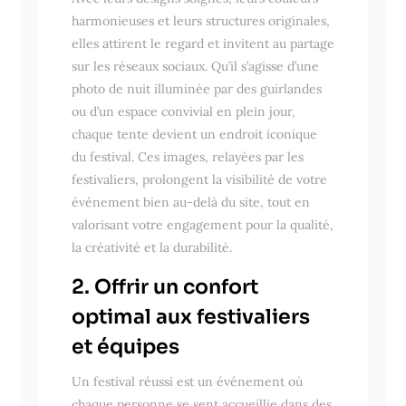
harmonieuses et leurs structures originales,
elles attirent le regard et invitent au partage
sur les réseaux sociaux. Qu’il s’agisse d’une
photo de nuit illuminée par des guirlandes
ou d’un espace convivial en plein jour,
chaque tente devient un endroit iconique
du festival. Ces images, relayées par les
festivaliers, prolongent la visibilité de votre
événement bien au-delà du site, tout en
valorisant votre engagement pour la qualité,
la créativité et la durabilité.
2. Offrir un confort
optimal aux festivaliers
et équipes
Un festival réussi est un événement où
chaque personne se sent accueillie dans des