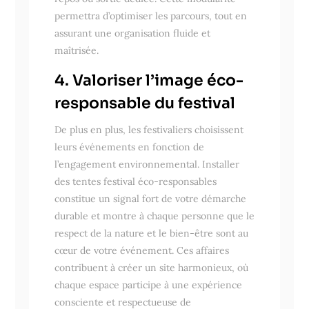
permettra d’optimiser les parcours, tout en
assurant une organisation fluide et
maîtrisée.
4. Valoriser l’image éco-
responsable du festival
De plus en plus, les festivaliers choisissent
leurs événements en fonction de
l’engagement environnemental. Installer
des tentes festival éco-responsables
constitue un signal fort de votre démarche
durable et montre à chaque personne que le
respect de la nature et le bien-être sont au
cœur de votre événement. Ces affaires
contribuent à créer un site harmonieux, où
chaque espace participe à une expérience
consciente et respectueuse de