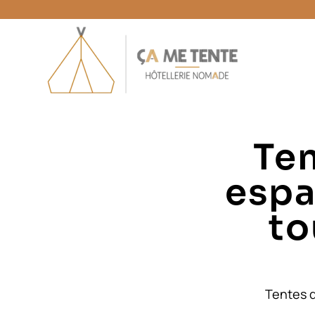
Ten
espa
to
Tentes d