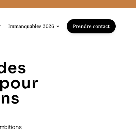
Prendre contact
Immanquables 2026
 des
 pour
ons
ambitions