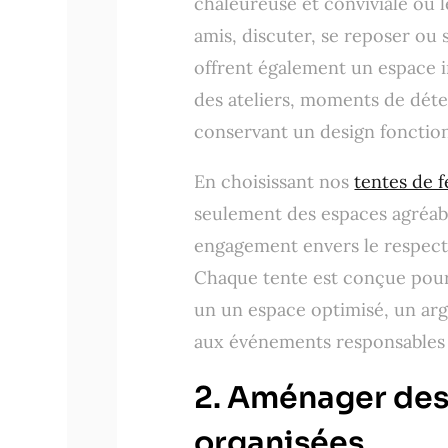
chaleureuse et conviviale où l
amis, discuter, se reposer ou 
offrent également un espace i
des ateliers, moments de déte
conservant un design fonction
En choisissant nos
tentes de f
seulement des espaces agréabl
engagement envers le respect 
Chaque tente est conçue pour 
un un espace optimisé, un argu
aux événements responsables et
2. Aménager des 
organisées