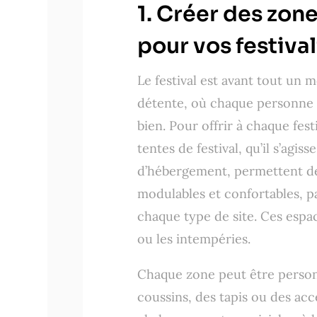
1. Créer des zone
pour vos festival
Le festival est avant tout un
détente, où chaque personne 
bien. Pour offrir à chaque fes
tentes de festival, qu’il s’agis
d’hébergement, permettent de 
modulables et confortables, pa
chaque type de site. Ces espac
ou les intempéries.
Chaque zone peut être person
coussins, des tapis ou des ac