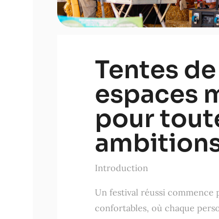
Tentes de 
espaces 
pour tout
ambition
Introduction
Un festival réussi commence 
confortables, où chaque perso