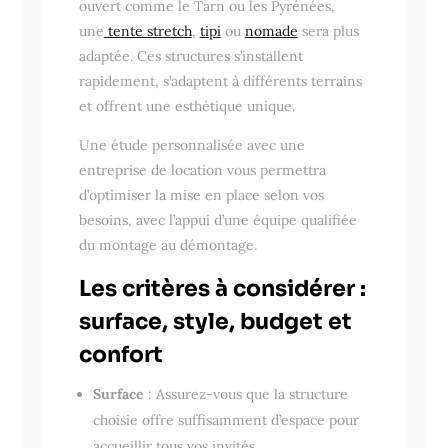
ouvert comme le Tarn ou les Pyrénées,
une
tente stretch
,
tipi
ou
nomade
sera plus
adaptée. Ces structures s’installent
rapidement, s’adaptent à différents terrains
et offrent une esthétique unique.
Une étude personnalisée avec une
entreprise de location vous permettra
d’optimiser la mise en place selon vos
besoins, avec l’appui d’une équipe qualifiée
du montage au démontage.
Les critères à considérer :
surface, style, budget et
confort
Surface
: Assurez-vous que la structure
choisie offre suffisamment d’espace pour
accueillir tous vos invités