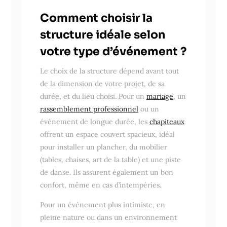
Comment choisir la
structure idéale selon
votre type d’événement ?
Le choix de la structure dépend avant tout
de la dimension de votre projet, de sa
durée, et du lieu choisi. Pour un
mariage
, un
rassemblement professionnel
ou un
événement de longue durée, les
chapiteaux
offrent un espace couvert spacieux, idéal
pour installer un plancher, du mobilier
(tables, chaises, art de la table) et une piste
de danse. Ils assurent également un bon
confort, même en cas d’intempéries.
Pour un événement plus intimiste, en
pleine nature ou dans un environnement