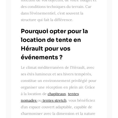
fonction de vos objectifs, de votre budget et
des conditions techniques du terrain. Car
dans l’événementiel, c’est souvent la
structure qui fait la différence.
Pourquoi opter pour la
location de tente en
Hérault pour vos
événements ?
Le climat méditerranéen de l’Hérault, avec
ses étés lumineux et ses hivers tempérés,
constitue un environnement privilégié pour
organiser une réception en plein air. Grâce
à la location de
chapiteaux
,
tentes
nomades
ou
tentes stretch
, vous bénéficiez
d’un espace couvert adaptable, capable de
s’harmoniser avec la dimension et la nature