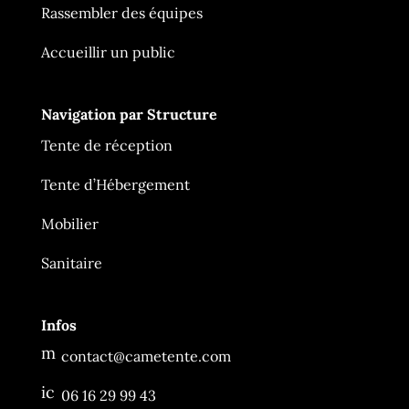
Rassembler des équipes
Accueillir un public
Navigation par Structure
Tente de réception
Ça Me Tente
En ligne
Tente d’Hébergement
Mobilier
Sanitaire
Infos
m
contact@cametente.com
es
sa
ic
06 16 29 99 43
g
o