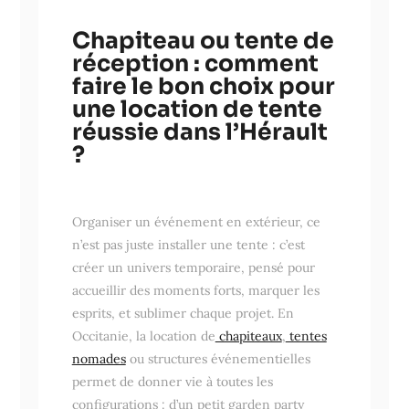
Chapiteau ou tente de
réception : comment
faire le bon choix pour
une location de tente
réussie dans l’Hérault
?
Organiser un événement en extérieur, ce
n’est pas juste installer une tente : c’est
créer un univers temporaire, pensé pour
accueillir des moments forts, marquer les
esprits, et sublimer chaque projet. En
Occitanie, la location de
chapiteaux
,
tentes
nomades
ou structures événementielles
permet de donner vie à toutes les
configurations : d’un petit garden party