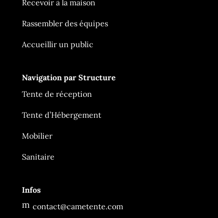
Recevoir à la maison
Rassembler des équipes
Accueillir un public
Navigation par Structure
Tente de réception
Tente d’Hébergement
Mobilier
Ça Me Tente
En ligne
Sanitaire
Infos
m
contact@cametente.com
es