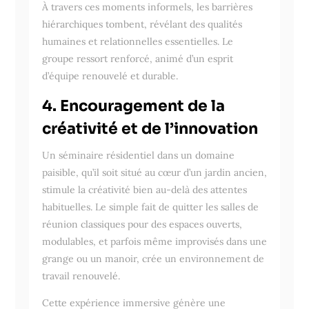
À travers ces moments informels, les barrières
hiérarchiques tombent, révélant des qualités
humaines et relationnelles essentielles. Le
groupe ressort renforcé, animé d’un esprit
d’équipe renouvelé et durable.
4. Encouragement de la
créativité et de l’innovation
Un séminaire résidentiel dans un domaine
paisible, qu’il soit situé au cœur d’un jardin ancien,
stimule la créativité bien au-delà des attentes
habituelles. Le simple fait de quitter les salles de
réunion classiques pour des espaces ouverts,
modulables, et parfois même improvisés dans une
grange ou un manoir, crée un environnement de
travail renouvelé.
Cette expérience immersive génère une