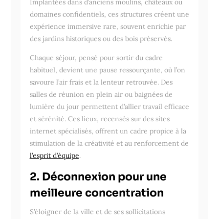
Implantées dans d’anciens moulins, châteaux ou
domaines confidentiels, ces structures créent une
expérience immersive rare, souvent enrichie par
des jardins historiques ou des bois préservés.
Chaque séjour, pensé pour sortir du cadre
habituel, devient une pause ressourçante, où l’on
savoure l’air frais et la lenteur retrouvée. Des
salles de réunion en plein air ou baignées de
lumière du jour permettent d’allier travail efficace
et sérénité. Ces lieux, recensés sur des sites
internet spécialisés, offrent un cadre propice à la
stimulation de la créativité et au renforcement de
l’esprit d’équipe
.
2. Déconnexion pour une
meilleure concentration
S’éloigner de la ville et de ses sollicitations