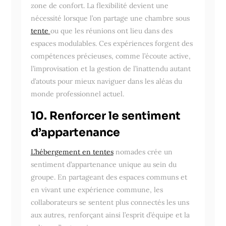
zone de confort. La flexibilité devient une
nécessité lorsque l’on partage une chambre sous
tente
ou que les réunions ont lieu dans des
espaces modulables. Ces expériences forgent des
compétences précieuses, comme l’écoute active,
l’improvisation et la gestion de l’inattendu autant
d’atouts pour mieux naviguer dans les aléas du
monde professionnel actuel.
10. Renforcer le sentiment
d’appartenance
L’hébergement en tentes
nomades crée un
sentiment d’appartenance unique au sein du
groupe. En partageant des espaces communs et
en vivant une expérience commune, les
collaborateurs se sentent plus connectés les uns
aux autres, renforçant ainsi l’esprit d’équipe et la