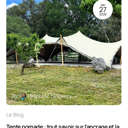
Jan
27
2026
By
Delphine Noguera
Le Blog
Tente nomade : tout savoir sur l’ancrage et la