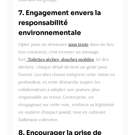
7. Engagement envers la
responsabilité
environnementale
Opter pour un séminaire
sous tente
dans un lieu
éco-conscient, c’est envoyer un message
fort.
Toilettes sèches, douches mobiles
, tri des
déchets : chaque détail devient un geste pour
l’avenir. Les sites choisis intègrent cette vision en
profondeur, et cette démarche inspire les
collaborateurs à adopter une posture plus
responsable au retour. L’entreprise, en
s’engageant sur cette voie, renforce sa légitimité
en matière d’impact positif, tout en cultivant
l’adhésion collective.
8. Encourager la prise de