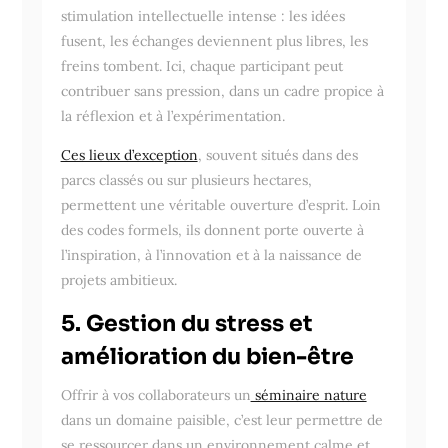
stimulation intellectuelle intense : les idées
fusent, les échanges deviennent plus libres, les
freins tombent. Ici, chaque participant peut
contribuer sans pression, dans un cadre propice à
la réflexion et à l’expérimentation.
Ces lieux d’exception
, souvent situés dans des
parcs classés ou sur plusieurs hectares,
permettent une véritable ouverture d’esprit. Loin
des codes formels, ils donnent porte ouverte à
l’inspiration, à l’innovation et à la naissance de
projets ambitieux.
5. Gestion du stress et
amélioration du bien-être
Offrir à vos collaborateurs un
séminaire nature
dans un domaine paisible, c’est leur permettre de
se ressourcer dans un environnement calme et