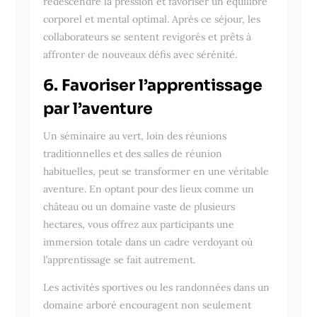
redescendre la pression et favoriser un équilibre
corporel et mental optimal. Après ce séjour, les
collaborateurs se sentent revigorés et prêts à
affronter de nouveaux défis avec sérénité.
6. Favoriser l’apprentissage
par l’aventure
Un séminaire au vert, loin des réunions
traditionnelles et des salles de réunion
habituelles, peut se transformer en une véritable
aventure. En optant pour des lieux comme un
château ou un domaine vaste de plusieurs
hectares, vous offrez aux participants une
immersion totale dans un cadre verdoyant où
l’apprentissage se fait autrement.
Les activités sportives ou les randonnées dans un
domaine arboré encouragent non seulement