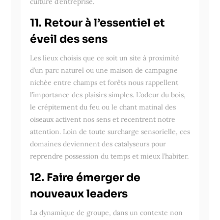
culture d’entreprise.
11. Retour à l’essentiel et
éveil des sens
Les lieux choisis que ce soit un site à proximité
d’un parc naturel ou une maison de campagne
nichée entre champs et forêts nous rappellent
l’importance des plaisirs simples. L’odeur du bois,
le crépitement du feu ou le chant matinal des
oiseaux activent nos sens et recentrent notre
attention. Loin de toute surcharge sensorielle, ces
domaines deviennent des catalyseurs pour
reprendre possession du temps et mieux l’habiter.
12. Faire émerger de
nouveaux leaders
La dynamique de groupe, dans un contexte non